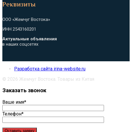
Реквизиты
приложении
ООО «Жемчуг Востока»
ИНН 2543160201
Актуальные объявления
в наших соцсетях
Разработка сайта irina-website.ru
© 2026 Жемчуг Востока. Товары из Китая
Заказать звонок
Ваше имя*
Телефон*