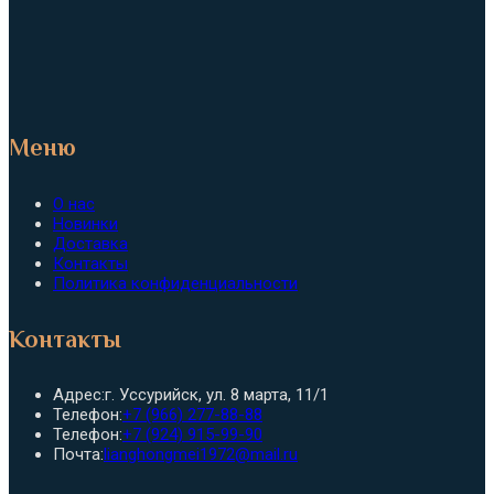
Меню
О нас
Новинки
Доставка
Контакты
Политика конфиденциальности
Контакты
Адрес:
г. Уссурийск, ул. 8 марта, 11/1
Откроется
Телефон:
+7 (966) 277-88-88
в
Откроется
Телефон:
+7 (924) 915-99-90
вашем
в
Откроется
Почта:
lianghongmei1972@mail.ru
приложении
вашем
в
приложении
вашем