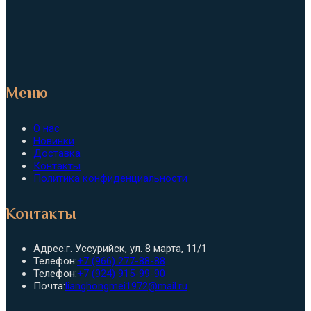
Меню
О нас
Новинки
Доставка
Контакты
Политика конфиденциальности
Контакты
Адрес:
г. Уссурийск, ул. 8 марта, 11/1
Откроется
Телефон:
+7 (966) 277-88-88
в
Откроется
Телефон:
+7 (924) 915-99-90
вашем
в
Откроется
Почта:
lianghongmei1972@mail.ru
приложении
вашем
в
приложении
вашем