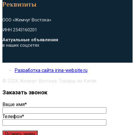
Реквизиты
приложении
ООО «Жемчуг Востока»
ИНН 2543160201
Актуальные объявления
в наших соцсетях
Разработка сайта irina-website.ru
© 2026 Жемчуг Востока. Товары из Китая
Заказать звонок
Ваше имя*
Телефон*