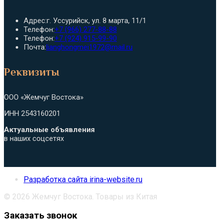
Адрес:
г. Уссурийск, ул. 8 марта, 11/1
Откроется
Телефон:
+7 (966) 277-88-88
в
Откроется
Телефон:
+7 (924) 915-99-90
вашем
в
Откроется
Почта:
lianghongmei1972@mail.ru
приложении
вашем
в
приложении
вашем
Реквизиты
приложении
ООО «Жемчуг Востока»
ИНН 2543160201
Актуальные объявления
в наших соцсетях
Разработка сайта irina-website.ru
© 2026 Жемчуг Востока. Товары из Китая
Заказать звонок