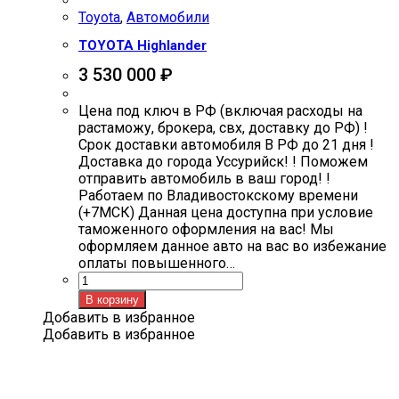
Toyota
,
Автомобили
TOYOTA Highlander
3 530 000
₽
Цена под ключ в РФ (включая расходы на
растаможу, брокера, свх, доставку до РФ) !
Срок доставки автомобиля В РФ до 21 дня !
Доставка до города Уссурийск! ! Поможем
отправить автомобиль в ваш город! !
Работаем по Владивостокскому времени
(+7МСК) Данная цена доступна при условие
таможенного оформления на вас! Мы
оформляем данное авто на вас во избежание
оплаты повышенного…
Количество
товара
В корзину
TOYOTA
Добавить в избранное
Highlander
Добавить в избранное