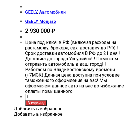
GEELY
,
Автомобили
GEELY Monjaro
2 930 000
₽
Цена под ключ в РФ (включая расходы на
растаможу, брокера, свх, доставку до РФ) !
Срок доставки автомобиля В РФ до 21 дня !
Доставка до города Уссурийск! ! Поможем
отправить автомобиль в ваш город! !
Работаем по Владивостокскому времени
(+7МСК) Данная цена доступна при условие
таможенного оформления на вас! Мы
оформляем данное авто на вас во избежание
оплаты повышенного…
Количество
товара
В корзину
GEELY
Добавить в избранное
Monjaro
Добавить в избранное