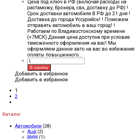
Цена под ключ в РФ (включая расходы на
растаможу, брокера, свх, доставку до РФ) !
Срок доставки автомобиля В РФ до 21 дня !
Доставка до города Уссурийск! ! Поможем
отправить автомобиль в ваш город! !
Работаем по Владивостокскому времени
(+7МСК) Данная цена доступна при условие
таможенного оформления на вас! Мы
оформляем данное авто на вас во избежание
оплаты повышенного…
Количество
товара
В корзину
TOYOTA
Добавить в избранное
RAV4
Добавить в избранное
hybrid
1
2
Каталог
Автомобили
(28)
Audi
(2)
BMW
(1)