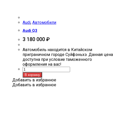
Audi
,
Автомобили
Audi Q3
3 180 000
₽
Автомобиль находится в Китайском
приграничном городе Суйфэньхэ. Данная цена
доступна при условие таможенного
оформления на вас!
Количество
товара
В корзину
Audi
Добавить в избранное
Q3
Добавить в избранное