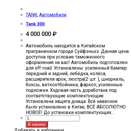
TANK
,
Автомобили
Tank 300
4 000 000
₽
Автомобиль находится в Китайском
приграничном городе Суйфэньхэ. Данная цена
доступна при условие таможенного
оформления на вас! Автомобиль подготовлен
для off-road. Установлены: усиленный бампер
передний и задний, лебёдка, колёса,
расширители арок, люстра(2 шт. ), шноркель,
боксы, веткоотбойники, фаркоп, усиленные
подножки. Ходовая часть доработана под
соответствующие комплектующие.
Установлена защита днища. Всё навесное
было установлено в Китае, ВСЁ АБСОЛЮТНО
НОВОЕ! До установки комплектующих…
Количество
товара
В корзину
Tank
Добавить в избранное