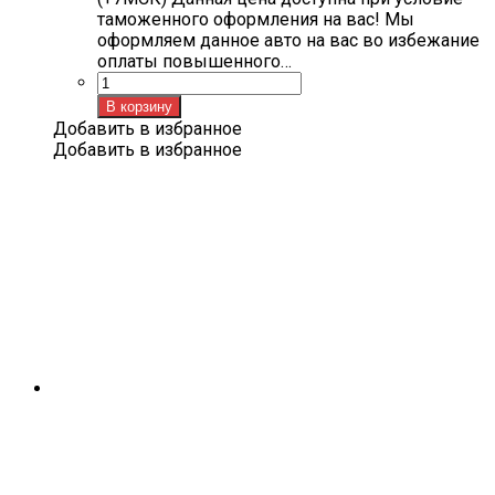
таможенного оформления на вас! Мы
оформляем данное авто на вас во избежание
оплаты повышенного…
Количество
товара
В корзину
HONDA
Добавить в избранное
CR-
Добавить в избранное
V