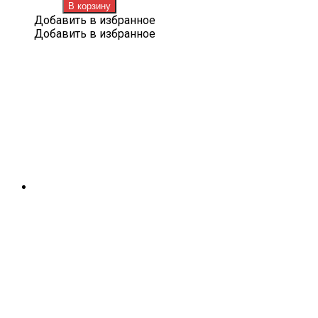
товара
В корзину
Subaru
Добавить в избранное
Forester
Добавить в избранное