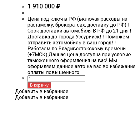
1 910 000
₽
Цена под ключ в РФ (включая расходы на
растаможу, брокера, свх, доставку до РФ) !
Срок доставки автомобиля В РФ до 21 дня !
Доставка до города Уссурийск! ! Поможем
отправить автомобиль в ваш город! !
Работаем по Владивостокскому времени
(+7МСК) Данная цена доступна при условие
таможенного оформления на вас! Мы
оформляем данное авто на вас во избежание
оплаты повышенного…
Количество
товара
В корзину
Haval
Добавить в избранное
F7x
Добавить в избранное