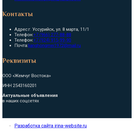
Контакты
Адрес:
г. Уссурийск, ул. 8 марта, 11/1
Откроется
Телефон:
+7 (966) 277-88-88
в
Откроется
Телефон:
+7 (924) 915-99-90
вашем
в
Откроется
Почта:
lianghongmei1972@mail.ru
приложении
вашем
в
приложении
вашем
Реквизиты
приложении
ООО «Жемчуг Востока»
ИНН 2543160201
Актуальные объявления
в наших соцсетях
Разработка сайта irina-website.ru