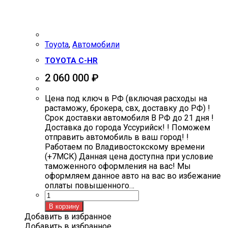
Toyota
,
Автомобили
TOYOTA C-HR
2 060 000
₽
Цена под ключ в РФ (включая расходы на
растаможу, брокера, свх, доставку до РФ) !
Срок доставки автомобиля В РФ до 21 дня !
Доставка до города Уссурийск! ! Поможем
отправить автомобиль в ваш город! !
Работаем по Владивостокскому времени
(+7МСК) Данная цена доступна при условие
таможенного оформления на вас! Мы
оформляем данное авто на вас во избежание
оплаты повышенного…
Количество
товара
В корзину
TOYOTA
Добавить в избранное
C-
Добавить в избранное