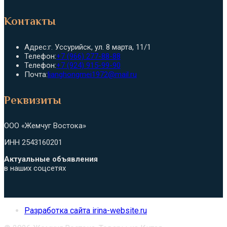
Контакты
Адрес:
г. Уссурийск, ул. 8 марта, 11/1
Откроется
Телефон:
+7 (966) 277-88-88
в
Откроется
Телефон:
+7 (924) 915-99-90
вашем
в
Откроется
Почта:
lianghongmei1972@mail.ru
приложении
вашем
в
приложении
вашем
Реквизиты
приложении
ООО «Жемчуг Востока»
ИНН 2543160201
Актуальные объявления
в наших соцсетях
Разработка сайта irina-website.ru