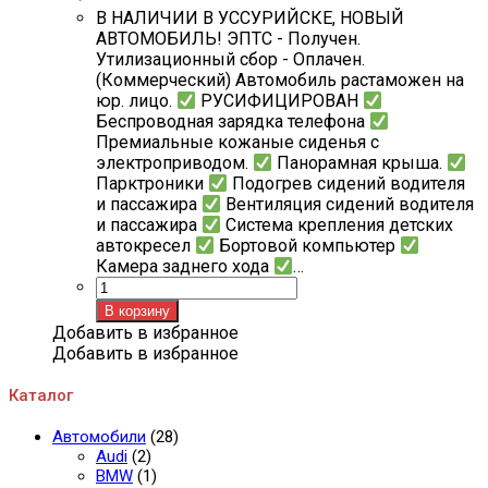
В НАЛИЧИИ В УССУРИЙСКЕ, НОВЫЙ
АВТОМОБИЛЬ! ЭПТС - Получен.
Утилизационный сбор - Оплачен.
(Коммерческий) Автомобиль растаможен на
юр. лицо.
РУСИФИЦИРОВАН
Беспроводная зарядка телефона
Премиальные кожаные сиденья с
электроприводом.
Панорамная крыша.
Парктроники
Подогрев сидений водителя
и пассажира
Вентиляция сидений водителя
и пассажира
Система крепления детских
автокресел
Бортовой компьютер
Камера заднего хода
…
Количество
товара
В корзину
Toyota
Добавить в избранное
RAV4
Добавить в избранное
Каталог
Автомобили
(28)
Audi
(2)
BMW
(1)