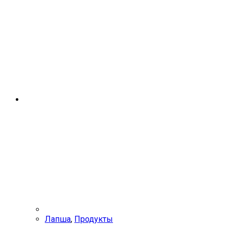
говядиной
137
г
Лапша
,
Продукты