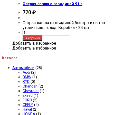
Острая лапша с говядиной 91 г
720
₽
Острая лапша с говядиной быстро и сытно
утолит ваш голод. Коробка - 24 шт
Количество
товара
В корзину
Острая
Добавить в избранное
лапша
Добавить в избранное
с
говядиной
Каталог
91
г
Автомобили
(28)
Audi
(2)
BMW
(1)
BYD
(0)
Changan
(2)
Chevrolet
(1)
Exeed
(1)
FORD
(2)
GEELY
(4)
Haval
(2)
HONDA
(1)