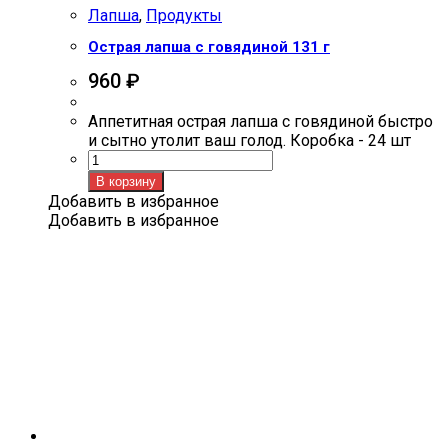
Лапша
,
Продукты
Острая лапша с говядиной 131 г
960
₽
Аппетитная острая лапша с говядиной быстро
и сытно утолит ваш голод. Коробка - 24 шт
Количество
товара
В корзину
Острая
Добавить в избранное
лапша
Добавить в избранное
с
говядиной
131
г