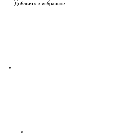
со
Добавить в избранное
вкусом
ребер
91
г