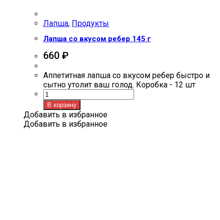
Лапша
,
Продукты
Лапша со вкусом ребер 145 г
660
₽
Аппетитная лапша со вкусом ребер быстро и
сытно утолит ваш голод. Коробка - 12 шт
Количество
товара
В корзину
Лапша
Добавить в избранное
со
Добавить в избранное
вкусом
ребер
145
г