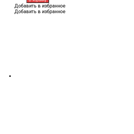
Лапша
Добавить в избранное
с
Добавить в избранное
курицей
и
грибами
140
г