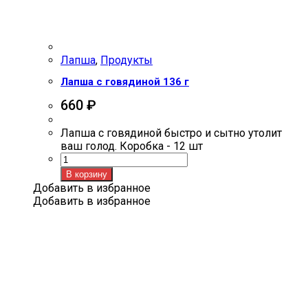
Лапша
,
Продукты
Лапша с говядиной 136 г
660
₽
Лапша с говядиной быстро и сытно утолит
ваш голод. Коробка - 12 шт
Количество
товара
В корзину
Лапша
Добавить в избранное
с
Добавить в избранное
говядиной
136
г