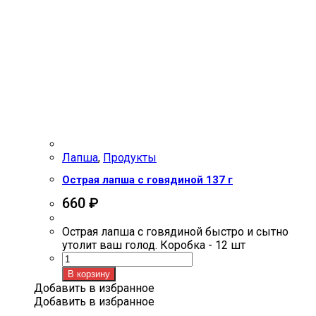
Лапша
,
Продукты
Острая лапша с говядиной 137 г
660
₽
Острая лапша с говядиной быстро и сытно
утолит ваш голод. Коробка - 12 шт
Количество
товара
В корзину
Острая
Добавить в избранное
лапша
Добавить в избранное
с