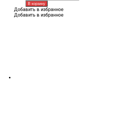
товара
В корзину
Лапша
Добавить в избранное
с
Добавить в избранное
говядиной
143
г