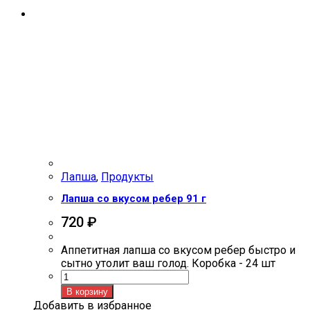
Лапша
,
Продукты
Лапша со вкусом ребер 91 г
720
₽
Аппетитная лапша со вкусом ребер быстро и
сытно утолит ваш голод. Коробка - 24 шт
Количество
товара
В корзину
Лапша
Добавить в избранное