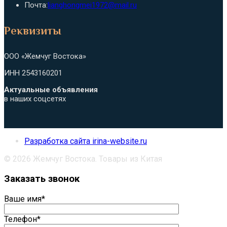
вашем
в
Откроется
Почта:
lianghongmei1972@mail.ru
приложении
вашем
в
приложении
вашем
Реквизиты
приложении
ООО «Жемчуг Востока»
ИНН 2543160201
Актуальные объявления
в наших соцсетях
Разработка сайта irina-website.ru
© 2026 Жемчуг Востока. Товары из Китая
Заказать звонок
Ваше имя*
Телефон*