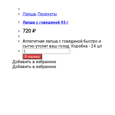
Лапша
,
Продукты
Лапша с говядиной 93 г
720
₽
Аппетитная лапша с говядиной быстро и
сытно утолит ваш голод. Коробка - 24 шт
Количество
товара
В корзину
Лапша
Добавить в избранное
с
Добавить в избранное
говядиной
93
г