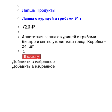
Лапша
,
Продукты
Лапша с курицей и грибами 91 г
720
₽
Аппетитная лапша с курицей и грибами
быстро и сытно утолит ваш голод. Коробка -
24 шт
Количество
товара
В корзину
Лапша
Добавить в избранное
с
Добавить в избранное
курицей
и
грибами
91
г