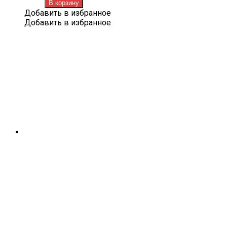
товара
В корзину
Лапша
Добавить в избранное
со
Добавить в избранное
вкусом
ребер
135
г