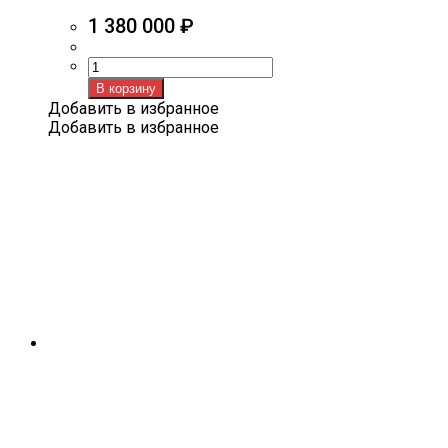
1 380 000
₽
Количество
товара
В корзину
GEELY
Добавить в избранное
COOLRAY
Добавить в избранное