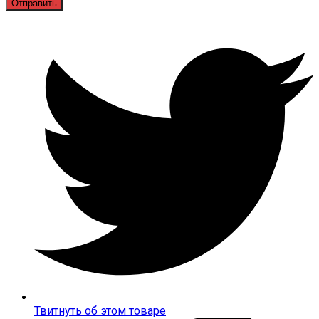
Открывается
в
новом
окне
Твитнуть об этом товаре