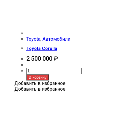
Toyota
,
Автомобили
Toyota Corolla
2 500 000
₽
Количество
товара
В корзину
Toyota
Добавить в избранное
Corolla
Добавить в избранное