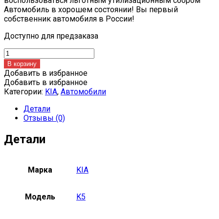
воспользоваться льготным утилизационным сбором
Автомобиль в хорошем состоянии! Вы первый
собственник автомобиля в России!
Доступно для предзаказа
Количество
товара
В корзину
KIA
Добавить в избранное
K5
Добавить в избранное
Категории:
KIA
,
Автомобили
Детали
Отзывы (0)
Детали
Марка
KIA
Модель
K5