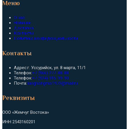
Меню
О нас
Новинки
Доставка
Контакты
Политика конфиденциальности
Контакты
Адрес:
г. Уссурийск, ул. 8 марта, 11/1
Откроется
Телефон:
+7 (966) 277-88-88
в
Откроется
Телефон:
+7 (924) 915-99-90
вашем
в
Откроется
Почта:
lianghongmei1972@mail.ru
приложении
вашем
в
приложении
вашем
Реквизиты
приложении
ООО «Жемчуг Востока»
ИНН 2543160201