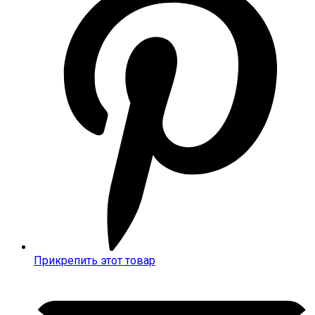
новом
окне
Прикрепить этот товар
Открывается
в
новом
окне