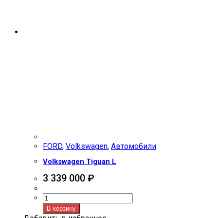
FORD
,
Volkswagen
,
Автомобили
Volkswagen Tiguan L
3 339 000
₽
Количество
товара
В корзину
Volkswagen