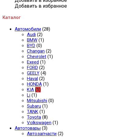
Добавить в избранное
Tiguan
Добавить в избранное
L
Каталог
Автомобили
(28)
Audi
(2)
BMW
(1)
BYD
(0)
Changan
(2)
Chevrolet
(1)
Exeed
(1)
FORD
(2)
GEELY
(4)
Haval
(2)
HONDA
(1)
KIA
(1)
Li
(1)
Mitsubishi
(0)
Subaru
(1)
TANK
(1)
Toyota
(8)
Volkswagen
(1)
Автотовары
(3)
Автозапчасти
(2)